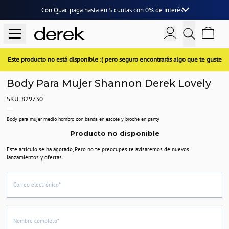
Con Quac paga hasta en
5 cuotas
con
0% de interés
Este producto no está disponible :( pero seguro encontrarás algo que te guste
Body Para Mujer Shannon Derek Lovely
SKU: 829730
Body para mujer medio hombro con banda en escote y broche en panty
Producto no disponible
Este articulo se ha agotado, Pero no te preocupes te avisaremos de nuevos
lanzamientos y ofertas.
Correo electrónico*
Nombre completo*