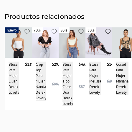
Productos relacionados
nuevo
nuevo
70%
70%
50%
50%
50%
50%
Blusa
$139.900
Corset
Blusa
$43.950
Crop
$29.950
Blusa
$148.975
Para
Para
Para
Top
Para
Mujer
Mujer
Mujer
Para
Mujer
Lilian
Mariana
Tipo
Mujer
Melissa
$297.950
$99.950
Derek
Derek
Corse
$87.900
Nanda
Derek
Lovely
Lovely
Dua
Derek
Lovely
Derek
Lovely
Lovely