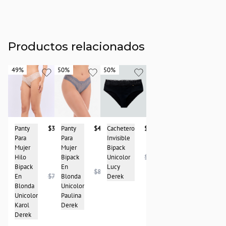
Productos relacionados
49%
49%
50%
50%
50%
50%
Cachetero
$48.950
Panty
$39.950
Panty
$41.950
Invisible
Para
Para
Bipack
Mujer
Mujer
Unicolor
$96.950
Hilo
Bipack
Lucy
Bipack
En
$83.950
Derek
En
$78.950
Blonda
Blonda
Unicolor
Unicolor
Paulina
Karol
Derek
Derek