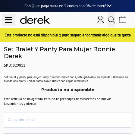
Con Quac paga hasta en
5 cuotas
con
0% de interés
Este producto no está disponible :( pero seguro encontrarás algo que te guste
Set Bralet Y Panty Para Mujer Bonnie
Derek
SKU: 829811
Set bralet y panty para mujer. Panty tipo hilo, bralet con ajuste graduable en espalda. Elaborado en
blonda unicolor y licrade tacto suave. Bralet con copas removibles.
Producto no disponible
Este articulo se ha agotado, Pero no te preocupes te avisaremos de nuevos
lanzamientos y ofertas.
Correo electrónico*