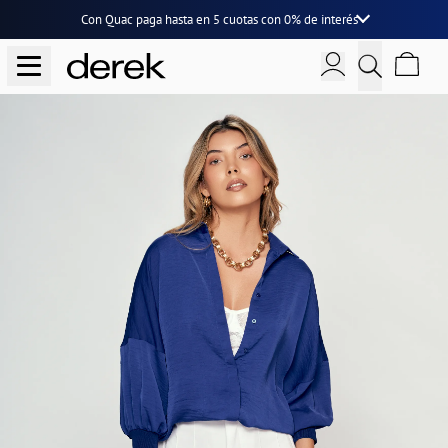
Con Quac paga hasta en
5 cuotas
con
0% de interés