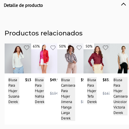
Detalle de producto
Descripción
Blusa camisera de mujer, silueta oversize, manga rangla y detalle de puños
tejidos, elaborada en textil unicolor con efecto agua. Derek
Productos relacionados
País de origen:
COLOMBIA
63%
63%
50%
50%
50%
50%
Importador:
BAGUER
Cuidado y Lavado
Lavar en maquina, no usar blanqueadores, lavar y secar con colores similares y
planchar a temperatura tibia
Blusa
Blusa
$137.900
Blusa
$83.950
Blusa
$49.950
Blusa
$93.950
Composición:
Para
Para
Para
Para
Camisera
100%poliester
Mujer
Mujer
Mujer
Mujer
Para
$167.950
$134.950
Camisera
Susana
Tefa
Nahla
Mujer
Unicolor
Derek
Derek
Derek
Jimena
$186.950
Victoria
Manga
Derek
Larga
Derek