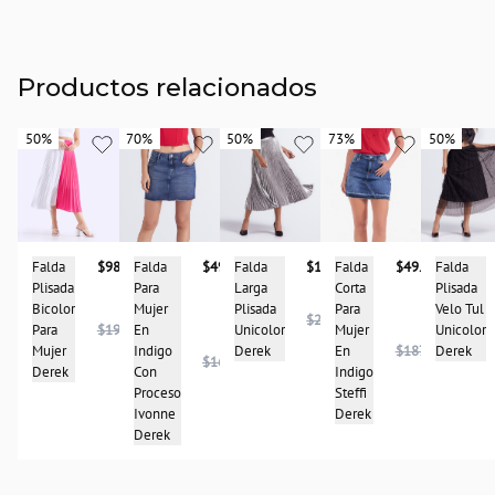
Productos relacionados
50%
50%
70%
70%
50%
50%
73%
73%
50%
50%
Falda
$98.475
Falda
$49.950
Falda
$118.950
Falda
$49.950
Falda
Plisada
Para
Larga
Corta
Plisada
Bicolor
Mujer
Plisada
Para
Velo Tul
$237.900
Para
$196.950
En
Unicolor
Mujer
Unicolor
Mujer
Indigo
Derek
En
$187.950
Derek
$167.950
Derek
Con
Indigo
Proceso
Steffi
Ivonne
Derek
Derek