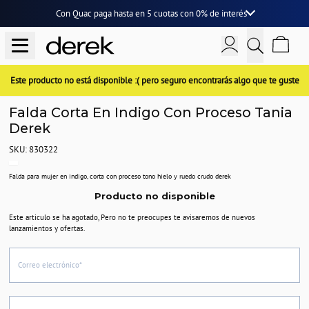
Con Quac paga hasta en
5 cuotas
con
0% de interés
Este producto no está disponible :( pero seguro encontrarás algo que te guste
Falda Corta En Indigo Con Proceso Tania
Derek
SKU: 830322
Falda para mujer en indigo, corta con proceso tono hielo y ruedo crudo derek
Producto no disponible
Este articulo se ha agotado, Pero no te preocupes te avisaremos de nuevos
lanzamientos y ofertas.
Correo electrónico*