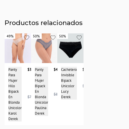
Productos relacionados
49%
49%
50%
50%
50%
50%
Cachetero
$48.950
Panty
$39.950
Panty
$41.950
Invisible
Para
Para
Bipack
Mujer
Mujer
Unicolor
$96.950
Hilo
Bipack
Lucy
Bipack
En
$83.950
Derek
En
$78.950
Blonda
Blonda
Unicolor
Unicolor
Paulina
Karol
Derek
Derek