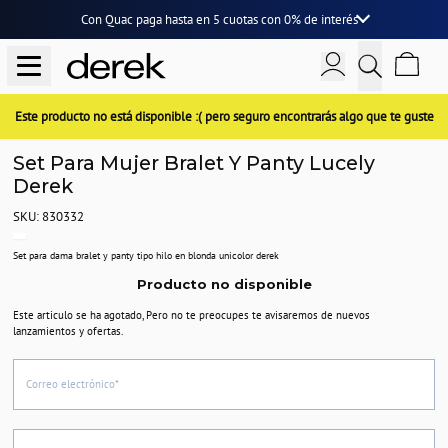
Con Quac paga hasta en
5 cuotas
con
0% de interés
Este producto no está disponible :( pero seguro encontrarás algo que te guste
Set Para Mujer Bralet Y Panty Lucely
Derek
SKU: 830332
Set para dama bralet y panty tipo hilo en blonda unicolor derek
Producto no disponible
Este articulo se ha agotado, Pero no te preocupes te avisaremos de nuevos
lanzamientos y ofertas.
Correo electrónico*