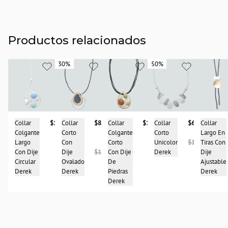
Productos relacionados
30%
30%
50%
50%
Collar
$136.900
Collar
$81.950
Collar
$68.950
Collar
Collar
$116.900
Colgante
Corto
Corto
Largo En
Colgante
Largo
Con
Unicolor
$136.900
Tiras Con
Corto
Con Dije
Dije
$116.900
Derek
Dije
Con Dije
Circular
Ovalado
Ajustable
De
Derek
Derek
Derek
Piedras
Derek