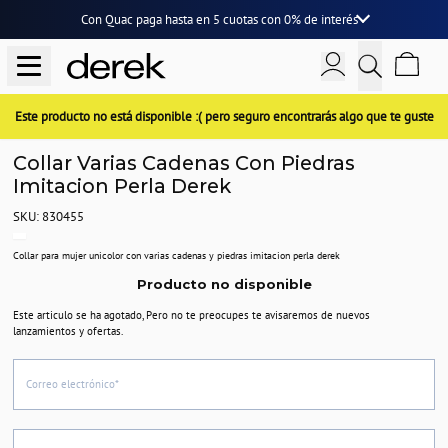
Con Quac paga hasta en
5 cuotas
con
0% de interés
Este producto no está disponible :( pero seguro encontrarás algo que te guste
Collar Varias Cadenas Con Piedras
Imitacion Perla Derek
SKU: 830455
Collar para mujer unicolor con varias cadenas y piedras imitacion perla derek
Producto no disponible
Este articulo se ha agotado, Pero no te preocupes te avisaremos de nuevos
lanzamientos y ofertas.
Correo electrónico*