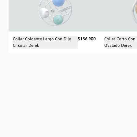
Selecciona una talla
Sele
Collar Colgante Largo Con Dije
$136.900
Collar Corto Con 
Circular Derek
Ovalado Derek
UN