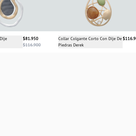
cciona una talla
Selecciona una talla
Dije
$81.950
Collar Colgante Corto Con Dije De
$116.
$116.900
Piedras Derek
UN
UN