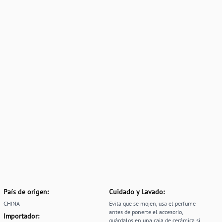
País de origen:
Cuidado y Lavado:
CHINA
Evita que se mojen, usa el perfume
antes de ponerte el accesorio,
Importador:
guárdalos en una caja de cerámica si