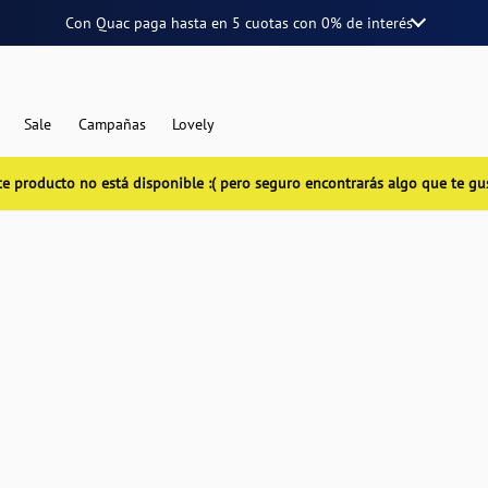
Con Quac paga hasta en
5 cuotas
con
0% de interés
Sale
Campañas
Lovely
te producto no está disponible :( pero seguro encontrarás algo que te gu