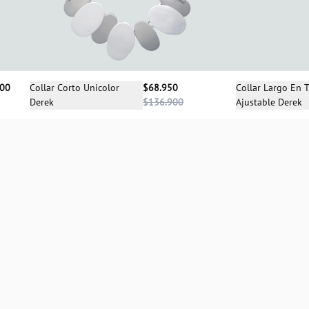
Selecciona una talla
Sele
Collar Corto Unicolor
$68.950
Collar Largo En T
900
Derek
$136.900
Ajustable Derek
UN