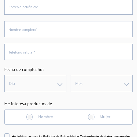
Correo electrónico*
Nombre completo*
Teléfono celular*
Fecha de cumpleaños
Día
Mes
Me interesa productos de
Hombre
Mujer
He leído y acepto la
Política de Privacidad
y
Tratamiento de datos personales
.