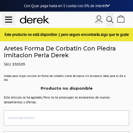
Con Quac paga hasta en
5 cuotas
con
0% de interés
Este producto no está disponible :( pero seguro encontrarás algo que te guste
Aretes Forma De Corbatin Con Piedra
Imitacion Perla Derek
SKU: 830509
Aretes para mujer unicolor en forma de corbatín, cierre de tuerca. Un accesorio ideal para tu día a
día.
Producto no disponible
Este articulo se ha agotado, Pero no te preocupes te avisaremos de nuevos
lanzamientos y ofertas.
Correo electrónico*