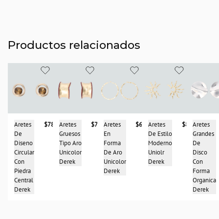
Productos relacionados
Aretes
$78.900
Aretes
$69.900
Aretes
$86.900
Aretes
Aretes
$78.900
Gruesos
En
De Estilo
Grandes
De
Tipo Aro
Forma
Moderno
De
Diseno
Unicolor
De Aro
Uniolr
Disco
Circular
Derek
Unicolor
Derek
Con
Con
Derek
Forma
Piedra
Organica
Central
Derek
Derek