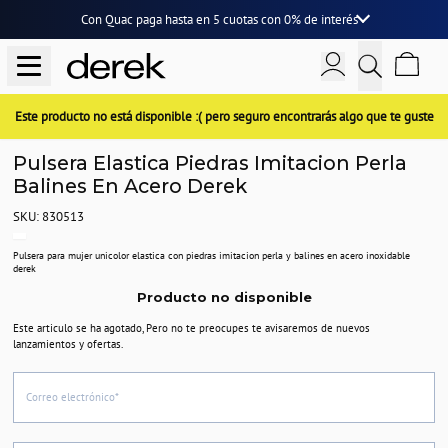
Con Quac paga hasta en
5 cuotas
con
0% de interés
Este producto no está disponible :( pero seguro encontrarás algo que te guste
Pulsera Elastica Piedras Imitacion Perla
Balines En Acero Derek
SKU: 830513
Pulsera para mujer unicolor elastica con piedras imitacion perla y balines en acero inoxidable
derek
Producto no disponible
Este articulo se ha agotado, Pero no te preocupes te avisaremos de nuevos
lanzamientos y ofertas.
Correo electrónico*