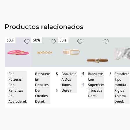
Productos relacionados
50%
50%
50%
50%
50%
50%
Brazalete
$68.950
Brazalete
$86.900
Brazalete
Set
$48.475
Brazalete
$68.950
A Dos
Con
Tipo
Pulseras
En
Tonos
$136.900
Superficie
Manilla
Con
Detalles
Derek
Trenzada
Rigida
Ranuritas
$96.950
De
$136.900
Derek
Abierta
En
Circulos
Derek
Aceroderek
Derek