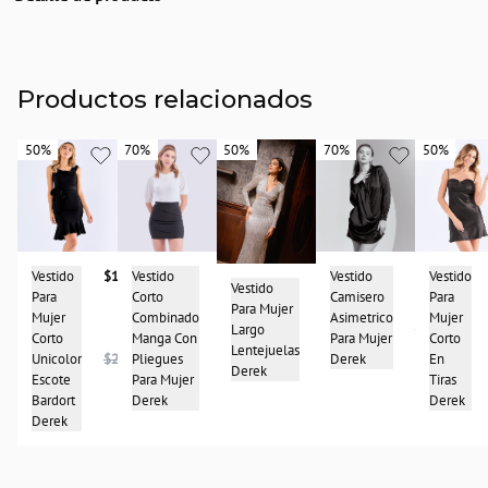
Descripción
Vestido dama unicolor tiras espalda trenzada. Largo al tobillo con abertura en
costado delantero. Insumos marcados Derek.
Productos relacionados
País de origen:
COLOMBIA
50%
50%
70%
70%
50%
50%
70%
70%
50%
50%
Importador:
BAGUER
Cuidado y Lavado
DELICADO LAVAR A MANO CUIDADOSAMENTE CON AGUA FRIA, NO SECAR
EN MAQUINA, NO RETORCER
Vestido
$138.950
Vestido
$47.950
Vestido
$41.950
Vestido
Composición:
Vestido
$248.975
Para
Corto
Camisero
Para
Para Mujer
96%poliester-4%spandex
Mujer
Combinado
Asimetrico
Mujer
$139.950
Largo
Corto
Manga Con
Para Mujer
Corto
$497.950
$157.950
Lentejuelas
Unicolor
$277.950
Pliegues
Derek
En
Derek
Escote
Para Mujer
Tiras
Bardort
Derek
Derek
Derek