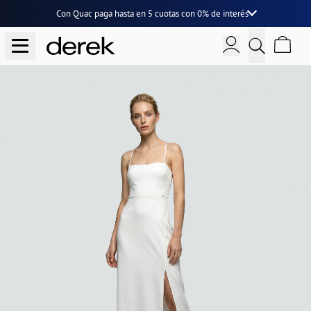
Con Quac paga hasta en
5 cuotas
con
0% de interés