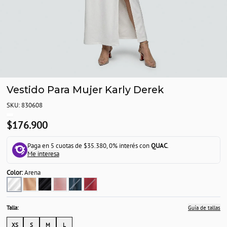
Vestido Para Mujer Karly Derek
SKU: 830608
$176.900
Paga en 5 cuotas de $35.380, 0% interés con
QUAC
.
Me interesa
Color:
Arena
Talla:
Guía de tallas
XS
S
M
L