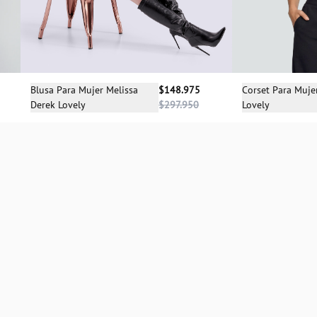
Sele
Selecciona una talla
Corset Para Muje
Blusa Para Mujer Melissa
$148.975
Lovely
Derek Lovely
$297.950
S
M