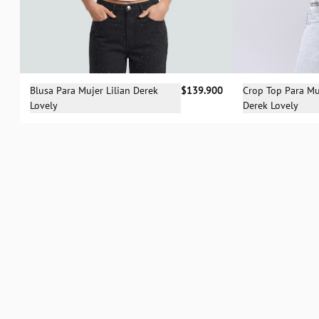
Selecciona una talla
Sele
Blusa Para Mujer Lilian Derek
$139.900
Crop Top Para M
Lovely
Derek Lovely
XS
S
M
L