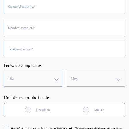
Correo electrónico*
Nombre completo*
Teléfono celular*
Fecha de cumpleaños
Día
Mes
Me interesa productos de
Hombre
Mujer
He leído y acepto la
Política de Privacidad
y
Tratamiento de datos personales
.