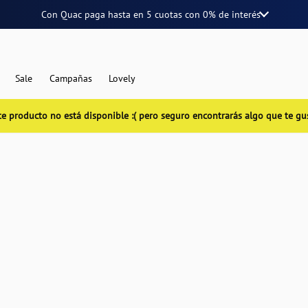
Con Quac paga hasta en
5 cuotas
con
0% de interés
Sale
Campañas
Lovely
te producto no está disponible :( pero seguro encontrarás algo que te gu