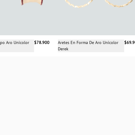
cciona una talla
Selecciona una talla
ipo Aro Unicolor
$78.900
Aretes En Forma De Aro Unicolor
$69.
Derek
UN
UN