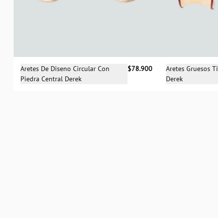
Sele
Selecciona una talla
Aretes Gruesos T
Aretes De Diseno Circular Con
$78.900
Derek
Piedra Central Derek
UN