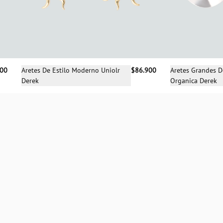
Selecciona una talla
Sele
900
Aretes De Estilo Moderno Uniolr
$86.900
Aretes Grandes 
Derek
Organica Derek
UN