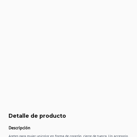
Detalle de producto
Descripción
Aretes para mujer unicolor en forma de corazón, cierre de tuerca. Un accesorio