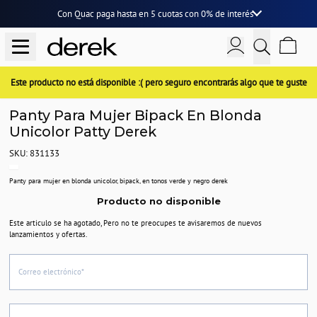
Con Quac paga hasta en
5 cuotas
con
0% de interés
Este producto no está disponible :( pero seguro encontrarás algo que te guste
Panty Para Mujer Bipack En Blonda
Unicolor Patty Derek
SKU: 831133
Panty para mujer en blonda unicolor, bipack, en tonos verde y negro derek
Producto no disponible
Este articulo se ha agotado, Pero no te preocupes te avisaremos de nuevos
lanzamientos y ofertas.
Correo electrónico*