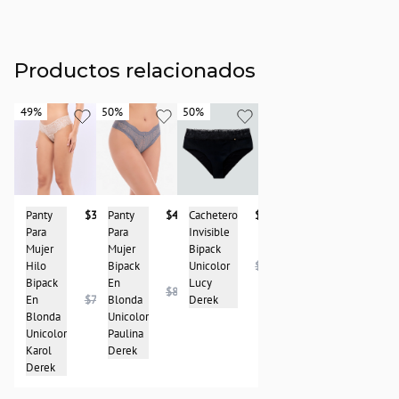
Productos relacionados
49%
49%
50%
50%
50%
50%
Cachetero
$48.950
Panty
$39.950
Panty
$41.950
Invisible
Para
Para
Bipack
Mujer
Mujer
Unicolor
$96.950
Hilo
Bipack
Lucy
Bipack
En
$83.950
Derek
En
$78.950
Blonda
Blonda
Unicolor
Unicolor
Paulina
Karol
Derek
Derek