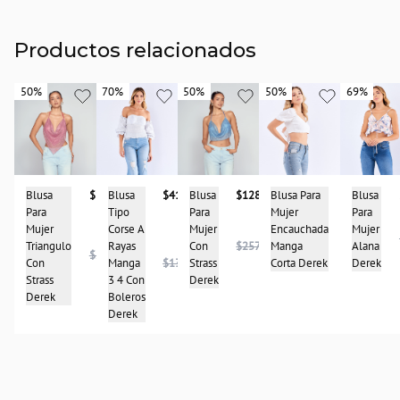
Productos relacionados
50%
50%
70%
70%
50%
50%
50%
50%
69%
69%
Blusa
$133.950
Blusa
$128.950
Blusa
$41.950
Blusa Para
$124.475
Blusa
Para
Para
Tipo
Mujer
Para
Mujer
Mujer
Corse A
Encauchada
Mujer
$248.950
Triangulo
Con
$257.950
Rayas
Manga
Alana
$267.950
Con
Strass
Manga
$139.950
Corta Derek
Derek
Strass
Derek
3 4 Con
Derek
Boleros
Derek