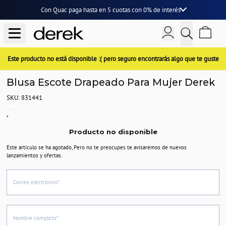
Con Quac paga hasta en
5 cuotas
con
0% de interés
Este producto no está disponible :( pero seguro encontrarás algo que te guste
Blusa Escote Drapeado Para Mujer Derek
SKU: 831441
*
Producto no disponible
Este articulo se ha agotado, Pero no te preocupes te avisaremos de nuevos
lanzamientos y ofertas.
Correo electrónico*
Nombre completo*