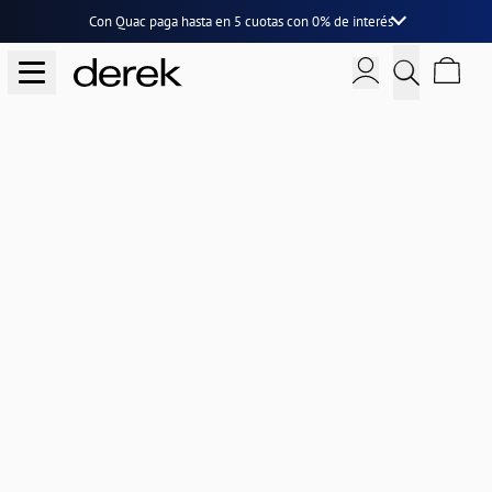
Con Quac paga hasta en
5 cuotas
con
0% de interés