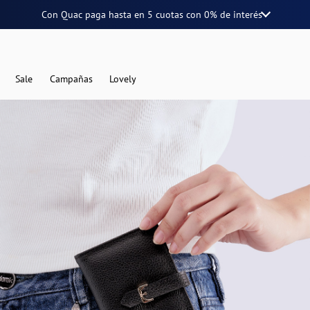
Con Quac paga hasta en
5 cuotas
con
0% de interés
Sale
Campañas
Lovely