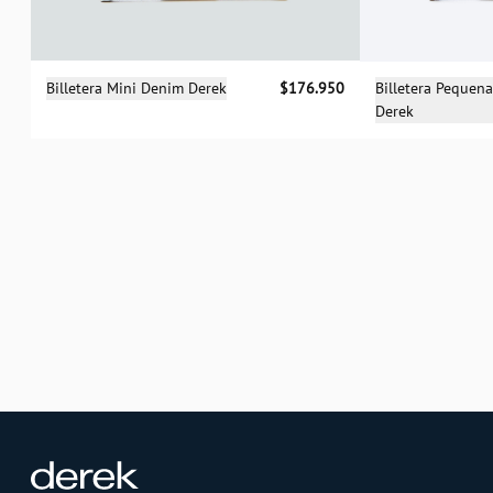
Selecciona una talla
Sele
Billetera Mini Denim Derek
$176.950
Billetera Pequen
Derek
UN