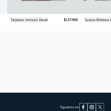
Selecciona una talla
Sele
Tarjetero Unicolor Derek
$137.900
Susana Billetera 
UN
Síguenos en: