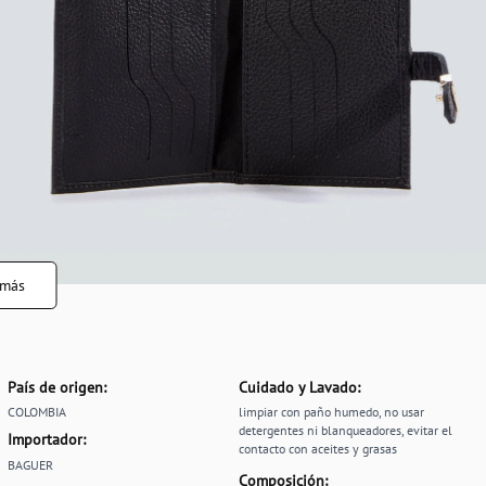
 más
País de origen:
Cuidado y Lavado:
COLOMBIA
limpiar con paño humedo, no usar
detergentes ni blanqueadores, evitar el
Importador:
contacto con aceites y grasas
BAGUER
Composición: