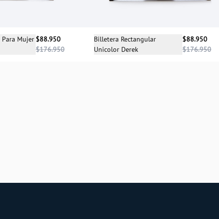
cciona una talla
Selecciona una talla
a Para Mujer
$88.950
Billetera Rectangular
$88.950
$176.950
Unicolor Derek
$176.950
UN
UN