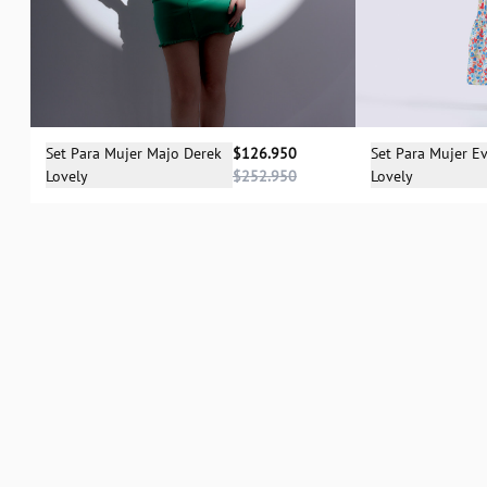
Selecciona una talla
Sele
Set Para Mujer Majo Derek
$126.950
Set Para Mujer E
Lovely
$252.950
Lovely
XS
S