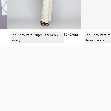
Selecciona una talla
Sele
Conjunto Para Mujer Tati Derek
$267.900
Conjunto Para Mu
Lovely
Derek Lovely
M