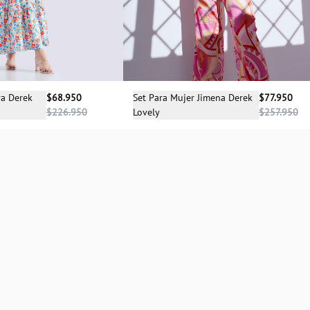
cciona una talla
Selecciona una talla
va Derek
$68.950
Set Para Mujer Jimena Derek
$77.950
$226.950
Lovely
$257.950
XS
S
XS