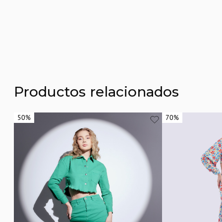
Productos relacionados
50%
50%
70%
70%