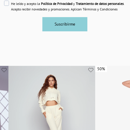
He leído y acepto la
Política de Privacidad
y
Tratamiento de datos personales
.
Acepto recibir novedades y promociones. Aplican Términos y Condiciones
Suscribirme
50%
50%