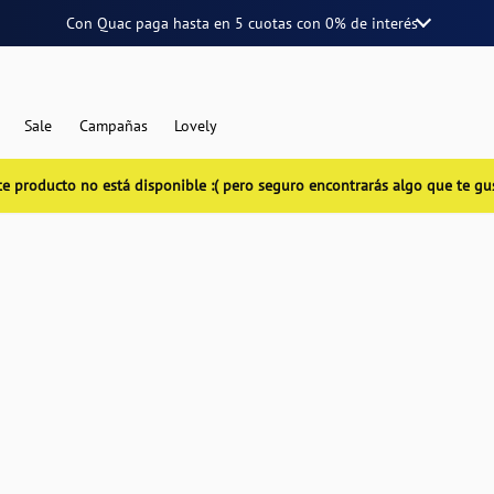
Con Quac paga hasta en
5 cuotas
con
0% de interés
Sale
Campañas
Lovely
te producto no está disponible :( pero seguro encontrarás algo que te gu