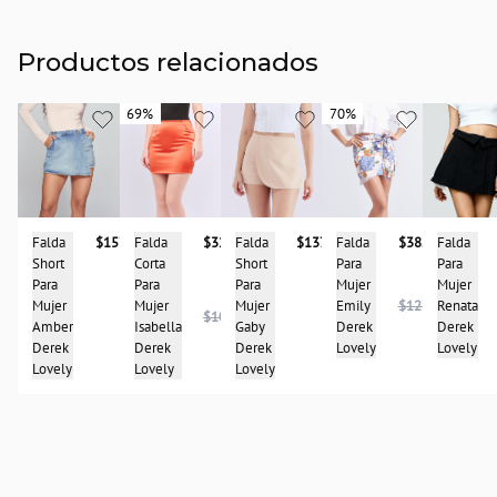
Productos relacionados
69%
69%
70%
70%
Falda
Falda
$157.900
Falda
$32.950
Falda
$137.900
Falda
$38.950
Para
Short
Corta
Short
Para
Mujer
Para
Para
Para
Mujer
Renata
Mujer
Mujer
Mujer
Emily
$127.950
$107.950
Derek
Amber
Isabella
Gaby
Derek
Lovely
Derek
Derek
Derek
Lovely
Lovely
Lovely
Lovely