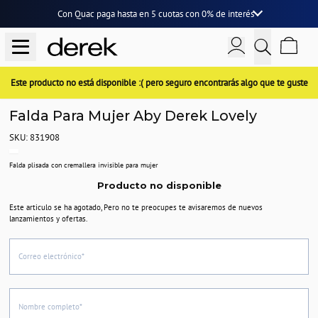
Con Quac paga hasta en
5 cuotas
con
0% de interés
Este producto no está disponible :( pero seguro encontrarás algo que te guste
Falda Para Mujer Aby Derek Lovely
SKU: 831908
Falda plisada con cremallera invisible para mujer
Producto no disponible
Este articulo se ha agotado, Pero no te preocupes te avisaremos de nuevos
lanzamientos y ofertas.
Correo electrónico*
Nombre completo*