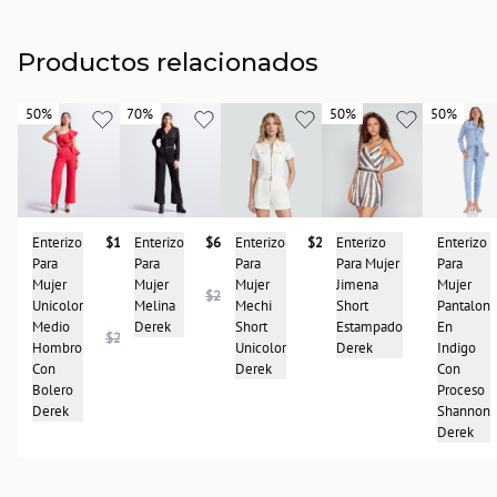
Productos relacionados
50%
50%
70%
70%
50%
50%
50%
50%
Enterizo
$287.900
Enterizo
$99.950
Enterizo
$143.950
Enterizo
$68.950
Enterizo
Para
Para Mujer
Para
Para
Para
Mujer
Jimena
Mujer
Mujer
Mujer
$227.950
Mechi
Short
$198.950
Unicolor
Melina
Pantalon
Short
Estampado
Medio
Derek
En
$287.950
Unicolor
Derek
Hombro
Indigo
Derek
Con
Con
Bolero
Proceso
Derek
Shannon
Derek