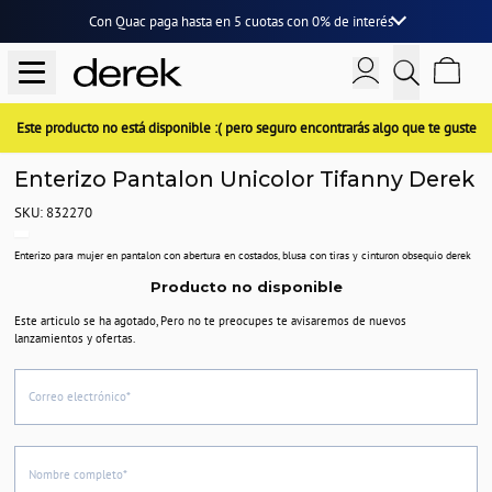
Con Quac paga hasta en
5 cuotas
con
0% de interés
Este producto no está disponible :( pero seguro encontrarás algo que te guste
Enterizo Pantalon Unicolor Tifanny Derek
SKU: 832270
Enterizo para mujer en pantalon con abertura en costados, blusa con tiras y cinturon obsequio derek
Producto no disponible
Este articulo se ha agotado, Pero no te preocupes te avisaremos de nuevos
lanzamientos y ofertas.
Correo electrónico*
Nombre completo*