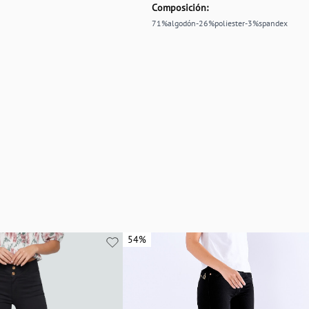
Composición:
71%algodón-26%poliester-3%spandex
54%
54%