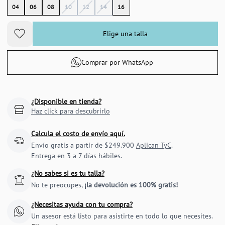
04
06
08
10
12
14
16
Elige una talla
Comprar por WhatsApp
¿Disponible en tienda?
Haz click para descubrirlo
Calcula el costo de envío aquí.
Envío gratis a partir de $249.900
Aplican TyC
.
Entrega en 3 a 7 días hábiles.
¿No sabes si es tu talla?
No te preocupes,
¡la devolución es 100% gratis!
¿Necesitas ayuda con tu compra?
Un asesor está listo para asistirte en todo lo que necesites.