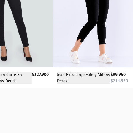
cciona una talla
Selecciona una talla
Con Corte En
$327.900
Jean Extralarge Valery Skinny
$99.950
nny Derek
Derek
$214.950
08
10
12
14
04