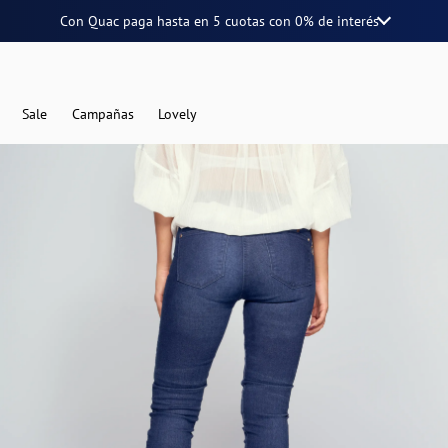
Con Quac paga hasta en
5 cuotas
con
0% de interés
Sale
Campañas
Lovely