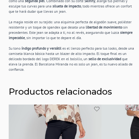
como una
segunda piel
. Combinado con su corte
Skinny
, alarga tus piernas y
esculpe tus curvas para una
silueta de impacto
, todo mientras ofrece un confort
que te hará dudar que llevas un jean.
La magia reside en su tejido: una alquimia perfecta de algodón suave, poliéster
resistente y un toque de spandex que desata una
libertad de movimiento
sin
precedentes. Este jean se adapta a ti, no al revés, asegurando que luzca
siempre
impecable
, sin importar lo que te depare el día.
Su tono
índigo profundo y versátil
es el lienzo perfecto para tus looks, desde una
camiseta blanca básica hasta un blazer de alto impacto. El toque final es un
delicado bordado del logo DEREK en el bolsillo, un
sello de exclusividad
que
eleva la prenda. El Barcelona Miranda no es solo un jean, es tu nuevo aliado de
confianza.
Productos relacionados