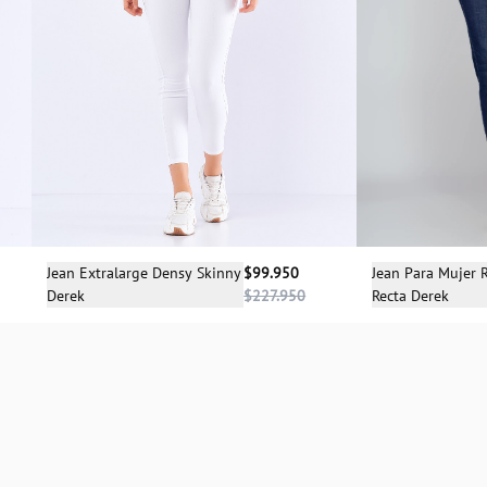
Sele
Selecciona una talla
Jean Para Mujer R
Jean Extralarge Densy Skinny
$99.950
Recta Derek
Derek
$227.950
1
04