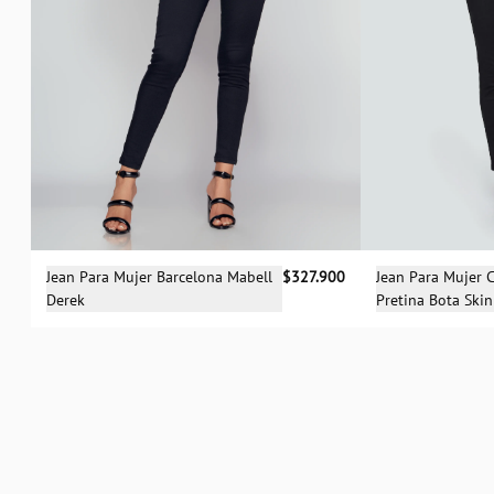
Sele
Selecciona una talla
Jean Para Mujer 
Jean Para Mujer Barcelona Mabell
$327.900
Pretina Bota Ski
Derek
04
06
04
06
12
14