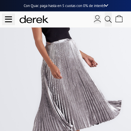
Con Quac paga hasta en
5 cuotas
con
0% de interés