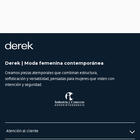
País de origen:
CHINA
Importador:
BAGUER S.AS.
Cuidado y Lavado
Lavar en maquina, no usar blanqueadores, lavar y secar con colores similares y
planchar a temperatura tibia
Composición:
100% POLIESTER
Derek | Moda femenina contemporánea
Creamos piezas atemporales que combinan estructura,
sofisticación y versatilidad, pensadas para mujeres que visten con
intención y seguridad.
Atención al cliente