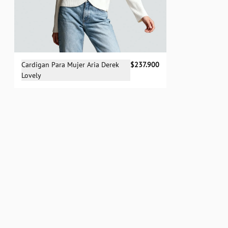
Selecciona una talla
Cardigan Para Mujer Aria Derek
$237.900
Lovely
XS
S
M
L