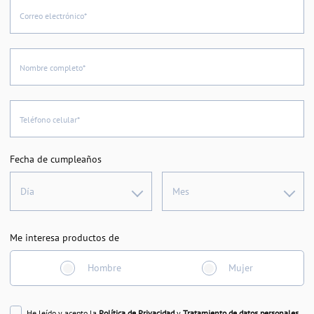
Correo electrónico*
Nombre completo*
Teléfono celular*
Fecha de cumpleaños
Día
Mes
Me interesa productos de
Hombre
Mujer
He leído y acepto la
Política de Privacidad
y
Tratamiento de datos personales
.