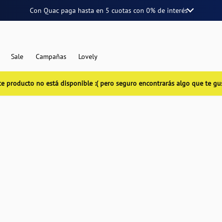
Con Quac paga hasta en
5 cuotas
con
0% de interés
Sale
Campañas
Lovely
te producto no está disponible :( pero seguro encontrarás algo que te gu