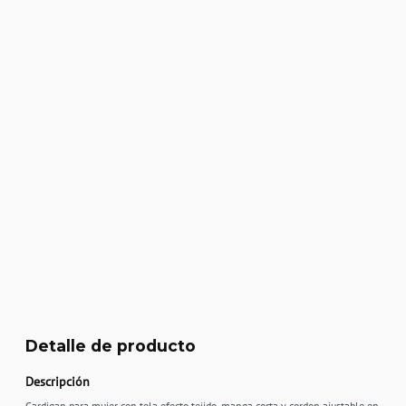
Detalle de producto
Descripción
Cardigan para mujer con tela efecto tejido, manga corta y cordon ajustable en