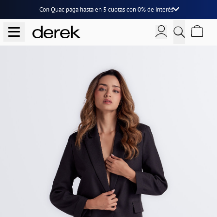
Con Quac paga hasta en
5 cuotas
con
0% de interés