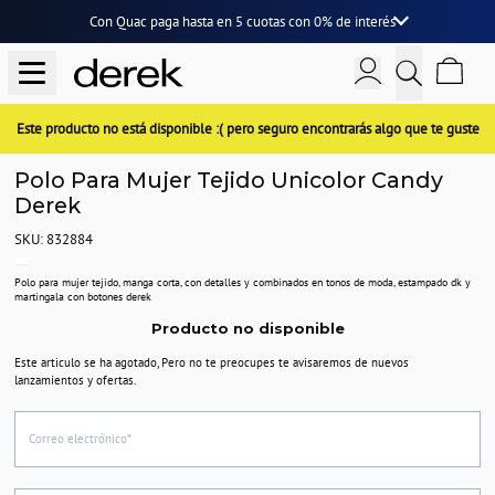
Con Quac paga hasta en
5 cuotas
con
0% de interés
Este producto no está disponible :( pero seguro encontrarás algo que te guste
Polo Para Mujer Tejido Unicolor Candy
Derek
SKU: 832884
Polo para mujer tejido, manga corta, con detalles y combinados en tonos de moda, estampado dk y
martingala con botones derek
Producto no disponible
Este articulo se ha agotado, Pero no te preocupes te avisaremos de nuevos
lanzamientos y ofertas.
Correo electrónico*