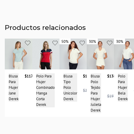
Productos relacionados
50%
50%
30%
30%
30%
30%
Polo Para
$137.900
Blusa
$138.950
Blusa
$146.950
Blusa
$117.900
Polo
Mujer
Polo
Tipo
Para
Para
Combinado
Tejido
Polo
Mujer
Mujer
$293.900
Manga
Para
Unicolor
Jane
Bela
$197.900
Corta
Mujer
Derek
Derek
Derek
Derek
Julieta
Derek