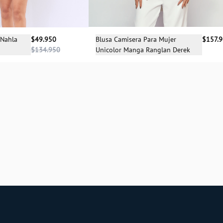
Selecciona una talla
cciona una talla
Blusa Camisera Para Mujer
$157.
 Nahla
$49.950
Unicolor Manga Ranglan Derek
$134.950
S
XS
S