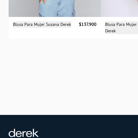
Selecciona una talla
Sele
Blusa Para Mujer Susana Derek
$137.900
Blusa Para Mujer
Derek
S
M
L