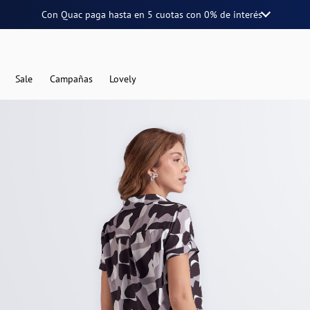
Con Quac paga hasta en
5 cuotas
con
0% de interés
Sale
Campañas
Lovely