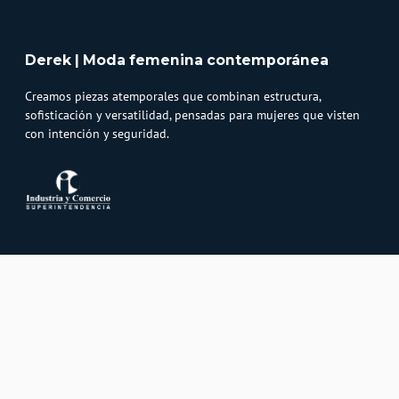
Derek | Moda femenina contemporánea
Creamos piezas atemporales que combinan estructura,
sofisticación y versatilidad, pensadas para mujeres que visten
con intención y seguridad.
Atención al cliente
Whatsapp
Información
3232747474
Solicita tu cupo QUAC