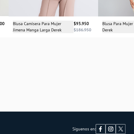
Sele
Selecciona una talla
900
Blusa Para Mujer
Blusa Camisera Para Mujer
$93.950
Derek
Jimena Manga Larga Derek
$186.950
XS
S
M
L
XL
Síguenos en: