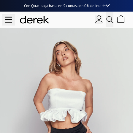
Con Quac paga hasta en
5 cuotas
con
0% de interés