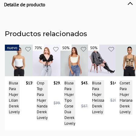
Detalle de producto
Descripción
Blusa para mujer strapless con corte princesa, gola en ruedo y cremallera
separable en centro de espalda
Productos relacionados
País de origen:
COLOMBIA
nuevo
nuevo
70%
70%
50%
50%
50%
50%
Importador:
BAGUER SAS
Cuidado y Lavado
Lavar a mano cuidadosamente con agua fría, no secar en máquina, no dejar en
remojo y no retorcer
Blusa
$139.900
Corset
Blusa
$43.950
Crop
$29.950
Blusa
$148.975
Composición:
Para
Para
Para
Top
Para
63% Poliéster
Mujer
Mujer
Mujer
Para
Mujer
33% Nylon
Lilian
Mariana
Tipo
Mujer
Melissa
$297.950
$99.950
4% Spandex
Derek
Derek
Corse
$87.900
Nanda
Derek
Lovely
Lovely
Dua
Derek
Lovely
Derek
Lovely
Lovely