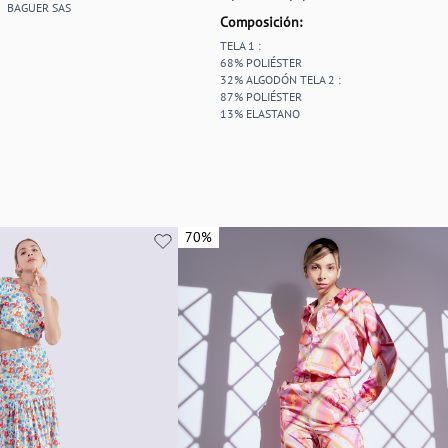
BAGUER SAS
Composición:
TELA 1 :
68% POLIÉSTER
32% ALGODÓN TELA 2 :
87% POLIÉSTER
13% ELASTANO
70%
70%