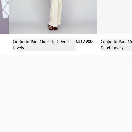
Selecciona una talla
Sele
Conjunto Para Mujer Tati Derek
$267.900
Conjunto Para Mu
Lovely
Derek Lovely
M