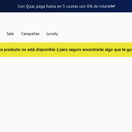
Con Quac paga hasta en
5 cuotas
con
0% de interés
Sale
Campañas
Lovely
te producto no está disponible :( pero seguro encontrarás algo que te gu