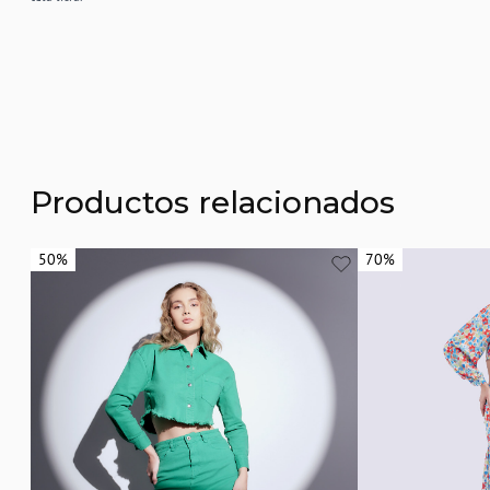
Productos relacionados
50%
50%
70%
70%