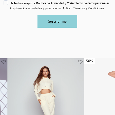
He leído y acepto la
Política de Privacidad
y
Tratamiento de datos personales
.
Acepto recibir novedades y promociones. Aplican Términos y Condiciones
Suscribirme
50%
50%