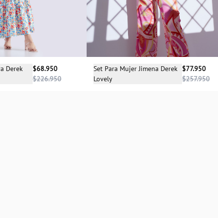
cciona una talla
Selecciona una talla
va Derek
$68.950
Set Para Mujer Jimena Derek
$77.950
$226.950
Lovely
$257.950
XS
S
XS