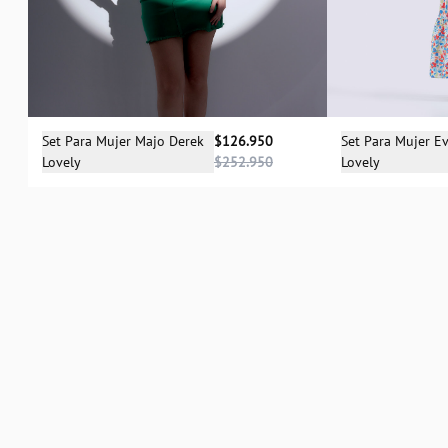
Selecciona una talla
Sele
Set Para Mujer Majo Derek
$126.950
Set Para Mujer E
Lovely
$252.950
Lovely
XS
S