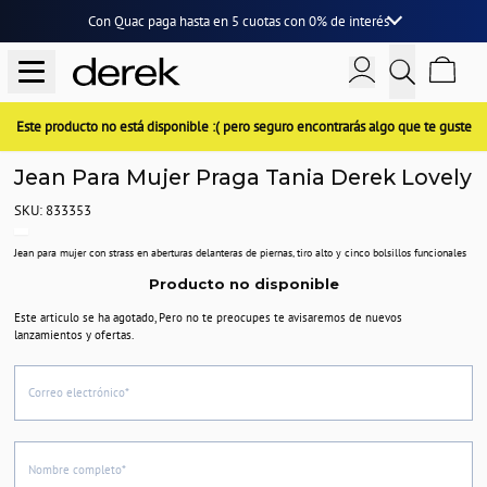
Con Quac paga hasta en
5 cuotas
con
0% de interés
Este producto no está disponible :( pero seguro encontrarás algo que te guste
Jean Para Mujer Praga Tania Derek Lovely
SKU: 833353
Jean para mujer con strass en aberturas delanteras de piernas, tiro alto y cinco bolsillos funcionales
Producto no disponible
Este articulo se ha agotado, Pero no te preocupes te avisaremos de nuevos
lanzamientos y ofertas.
Correo electrónico*
Nombre completo*