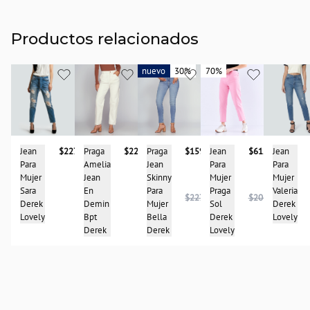
Productos relacionados
nuevo
nuevo
30%
30%
70%
70%
Praga
$227.900
Jean
Praga
$159.950
Jean
$61.950
Jean
$227.900
Amelia
Para
Jean
Para
Para
Jean
Mujer
Skinny
Mujer
Mujer
En
Valeria
Para
Praga
Sara
$227.950
$204.950
Demin
Derek
Mujer
Sol
Derek
Bpt
Lovely
Bella
Derek
Lovely
Derek
Derek
Lovely