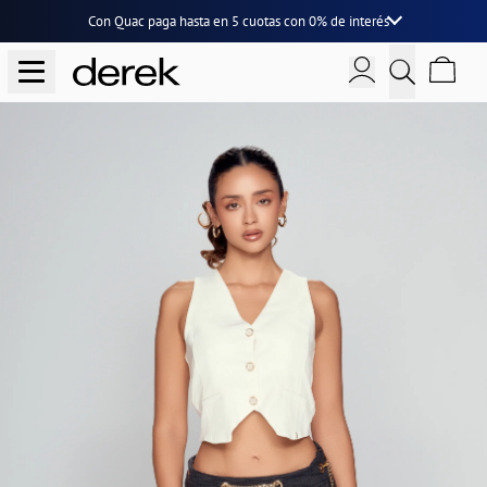
Con Quac paga hasta en
5 cuotas
con
0% de interés