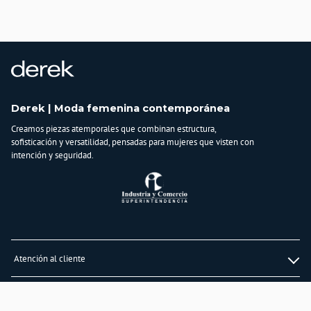
País de origen:
COLOMBIA
Importador:
BAGUER S.A.S
Cuidado y Lavado
Lavar en máquina, no usar blanqueadores,lavar y secar con colores similares y
planchar a temperatura tibia
Derek | Moda femenina contemporánea
Composición:
Creamos piezas atemporales que combinan estructura,
79% poliester
sofisticación y versatilidad, pensadas para mujeres que visten con
17% rayon
intención y seguridad.
4% spandex
Atención al cliente
Whatsapp
Información
3232747474