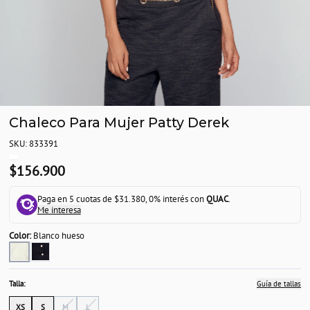
Chaleco Para Mujer Patty Derek
SKU: 833391
$156.900
Paga en 5 cuotas de $31.380, 0% interés con
QUAC
.
Me interesa
Color:
Blanco hueso
Talla:
Guía de tallas
XS
S
M
L