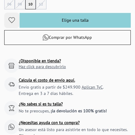
06
08
10
12
Elige una talla
Comprar por WhatsApp
¿Disponible en tienda?
Haz click para descubrirlo
Calcula el costo de envío aquí.
Envío gratis a partir de $249.900
Aplican TyC
.
Entrega en 3 a 7 días hábiles.
¿No sabes si es tu talla?
No te preocupes,
¡la devolución es 100% gratis!
¿Necesitas ayuda con tu compra?
Un asesor está listo para asistirte en todo lo que necesites.