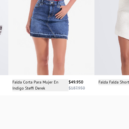
Selecciona una talla
Sele
Falda Corta Para Mujer En
$49.950
Falda Falda Shor
Indigo Steffi Derek
$187.950
08
06