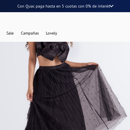
Con Quac paga hasta en
5 cuotas
con
0% de interés
Sale
Campañas
Lovely