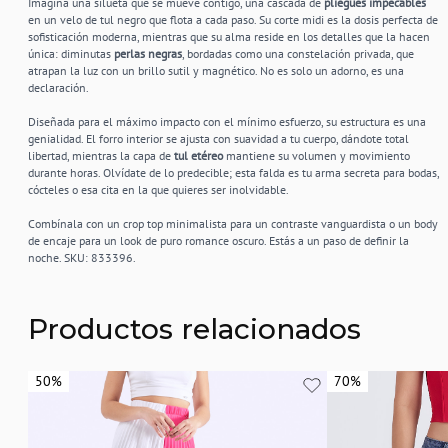
Imagina una silueta que se mueve contigo, una cascada de
pliegues impecables
en un velo de tul negro que flota a cada paso. Su corte midi es la dosis perfecta de
sofisticación moderna, mientras que su alma reside en los detalles que la hacen
única: diminutas
perlas negras
, bordadas como una constelación privada, que
atrapan la luz con un brillo sutil y magnético. No es solo un adorno, es una
declaración.
Diseñada para el máximo impacto con el mínimo esfuerzo, su estructura es una
genialidad. El forro interior se ajusta con suavidad a tu cuerpo, dándote total
libertad, mientras la capa de
tul etéreo
mantiene su volumen y movimiento
durante horas. Olvídate de lo predecible; esta falda es tu arma secreta para bodas,
cócteles o esa cita en la que quieres ser inolvidable.
Combínala con un crop top minimalista para un contraste vanguardista o un body
de encaje para un look de puro romance oscuro. Estás a un paso de definir la
noche. SKU: 833396.
Productos relacionados
50%
50%
70%
70%