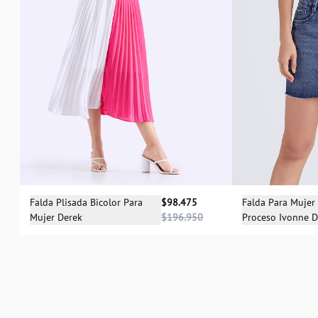
Selecciona una talla
Sele
Falda Plisada Bicolor Para
$98.475
Falda Para Mujer
Mujer Derek
$196.950
Proceso Ivonne D
04
06
08