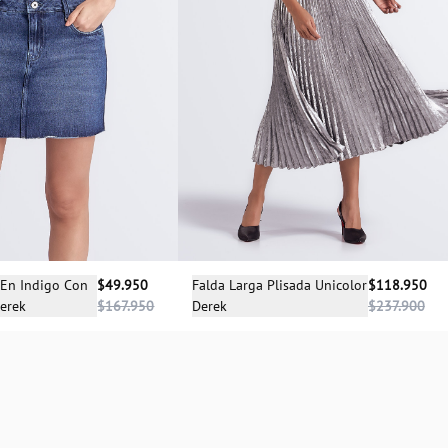
cciona una talla
Selecciona una talla
 En Indigo Con
$49.950
Falda Larga Plisada Unicolor
$118.950
erek
$167.950
Derek
$237.900
04
10