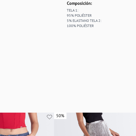
Composición:
TELA 1:
95% POLIÉSTER
5% ELASTANO TELA 2:
100% POLIÉSTER
50%
50%