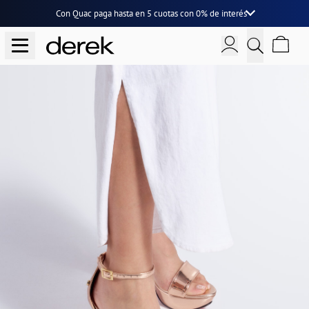
Con Quac paga hasta en
5 cuotas
con
0% de interés