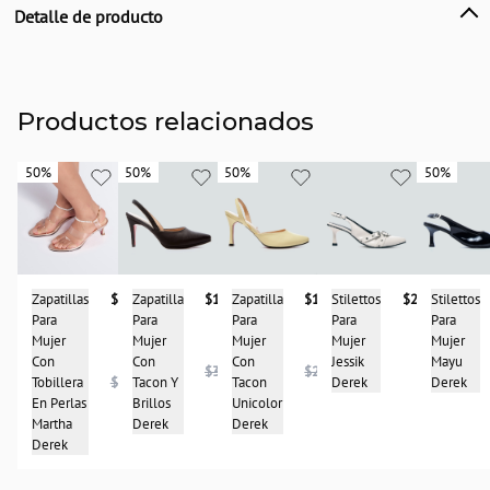
Detalle de producto
Descripción
Zapatilla para mujer, plataforma con tacón alto y tira para ajustar derek
País de origen:
Productos relacionados
COLOMBIA
Importador:
50%
50%
50%
50%
50%
50%
50%
50%
BAGUER
Cuidado y Lavado
limpiar con paño humedo, no usar detergentes ni blanqueadores, evitar el
contacto con aceites y grasas
Composición:
Stilettos
$237.900
Zapatilla
$193.950
Zapatilla
$113.950
Stilettos
Zapatillas
$178.950
Suela en neolite Capellada en poliester charol Forro en poliester Tacón en
Para
Para
Para
Para
Para
ABS Plataforma PU Poliuretano Plantilla en poliester
Mujer
Mujer
Mujer
Mujer
Mujer
Jessik
Con
Con
Mayu
Con
$387.950
$227.900
Derek
Tacon Y
Tacon
Derek
Tobillera
$356.950
Brillos
Unicolor
En Perlas
Derek
Derek
Martha
Derek