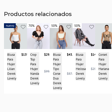
Productos relacionados
nuevo
nuevo
70%
70%
50%
50%
50%
50%
Blusa
$139.900
Corset
Blusa
$43.950
Crop
$29.950
Blusa
$148.975
Para
Para
Para
Top
Para
Mujer
Mujer
Mujer
Para
Mujer
Lilian
Mariana
Tipo
Mujer
Melissa
$297.950
$99.950
Derek
Derek
Corse
$87.900
Nanda
Derek
Lovely
Lovely
Dua
Derek
Lovely
Derek
Lovely
Lovely