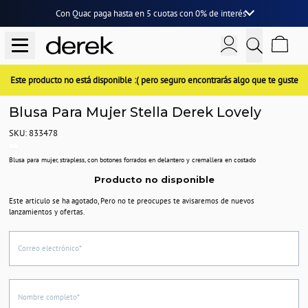
Con Quac paga hasta en
5 cuotas
con
0% de interés
Este producto no está disponible :( pero seguro encontrarás algo que te guste
Blusa Para Mujer Stella Derek Lovely
SKU: 833478
Blusa para mujer, strapless, con botones forrados en delantero y cremallera en costado
Producto no disponible
Este articulo se ha agotado, Pero no te preocupes te avisaremos de nuevos
lanzamientos y ofertas.
Correo electrónico*
Nombre completo*