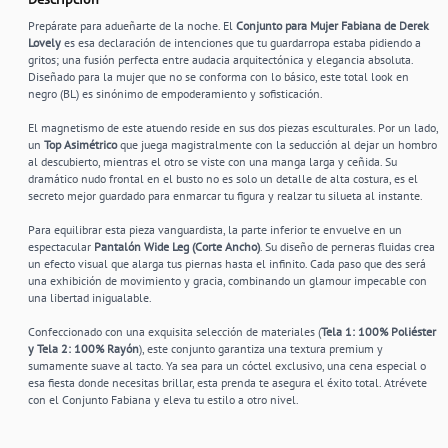
Prepárate para adueñarte de la noche. El
Conjunto para Mujer Fabiana de Derek
Lovely
es esa declaración de intenciones que tu guardarropa estaba pidiendo a
gritos; una fusión perfecta entre audacia arquitectónica y elegancia absoluta.
Diseñado para la mujer que no se conforma con lo básico, este total look en
negro (BL) es sinónimo de empoderamiento y sofisticación.
El magnetismo de este atuendo reside en sus dos piezas esculturales. Por un lado,
un
Top Asimétrico
que juega magistralmente con la seducción al dejar un hombro
al descubierto, mientras el otro se viste con una manga larga y ceñida. Su
dramático nudo frontal en el busto no es solo un detalle de alta costura, es el
secreto mejor guardado para enmarcar tu figura y realzar tu silueta al instante.
Para equilibrar esta pieza vanguardista, la parte inferior te envuelve en un
espectacular
Pantalón Wide Leg (Corte Ancho)
. Su diseño de perneras fluidas crea
un efecto visual que alarga tus piernas hasta el infinito. Cada paso que des será
una exhibición de movimiento y gracia, combinando un glamour impecable con
una libertad inigualable.
Confeccionado con una exquisita selección de materiales (
Tela 1: 100% Poliéster
y Tela 2: 100% Rayón
), este conjunto garantiza una textura premium y
sumamente suave al tacto. Ya sea para un cóctel exclusivo, una cena especial o
esa fiesta donde necesitas brillar, esta prenda te asegura el éxito total. Atrévete
con el Conjunto Fabiana y eleva tu estilo a otro nivel.