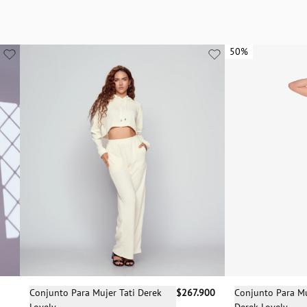
50%
50%
Selecciona una talla
Sele
Conjunto Para Mujer Tati Derek
$267.900
Conjunto Para Mu