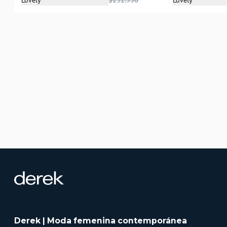
Lovely
$252.950
Lovely
XS
S
Derek | Moda femenina contemporánea