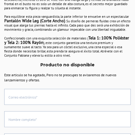
frontal en el busto no es solo un detalle de alta costura, es el secreto mejor guardado
para enmarcar tu figura y realzar tu silueta al instante.
Para equilibrar esta pieza vanguardista, la parte inferior te envuelve en un espectacular
Pantalón Wide Leg (Corte Ancho)
. Su diseño de perneras fluidas crea un efecto
visual que alarga tus piernas hasta el infinito. Cada paso que des será una exhibición de
movimiento y gracia, combinando un glamour impecable con una libertad inigualable.
Tela 1: 100% Poliéster
Confeccionado con una exquisita selección de materiales (
y Tela 2: 100% Rayón
), este conjunto garantiza una textura premium y
sumamente suave al tacto. Ya sea para un cóctel exclusivo, una cena especial o esa
fiesta donde necesitas brillar, esta prenda te asegura el éxito total. Atrévete con el
Conjunto Fabiana y eleva tu estilo a otro nivel.
Producto no disponible
Este articulo se ha agotado, Pero no te preocupes te avisaremos de nuevos
lanzamientos y ofertas.
Correo electrónico*
Nombre completo*