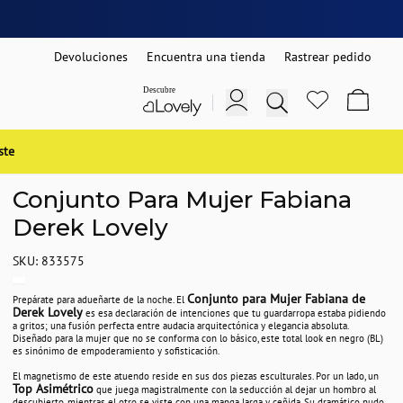
Devoluciones
Encuentra una tienda
Rastrear pedido
ste
Conjunto Para Mujer Fabiana
Derek Lovely
SKU: 833575
Conjunto para Mujer Fabiana de
Prepárate para adueñarte de la noche. El
Derek Lovely
es esa declaración de intenciones que tu guardarropa estaba pidiendo
a gritos; una fusión perfecta entre audacia arquitectónica y elegancia absoluta.
Diseñado para la mujer que no se conforma con lo básico, este total look en negro (BL)
es sinónimo de empoderamiento y sofisticación.
El magnetismo de este atuendo reside en sus dos piezas esculturales. Por un lado, un
Top Asimétrico
que juega magistralmente con la seducción al dejar un hombro al
descubierto, mientras el otro se viste con una manga larga y ceñida. Su dramático nudo