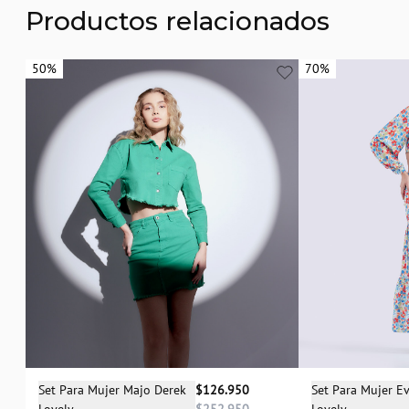
Productos relacionados
50%
50%
70%
70%
Selecciona una talla
Sele
Set Para Mujer Majo Derek
$126.950
Set Para Mujer E