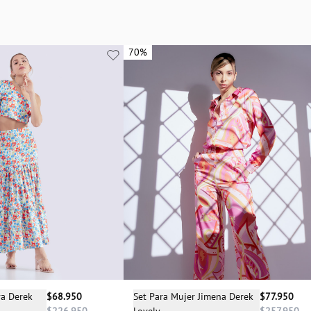
70%
70%
cciona una talla
Selecciona una talla
va Derek
$68.950
Set Para Mujer Jimena Derek
$77.950