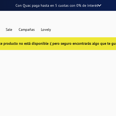
Con Quac paga hasta en
5 cuotas
con
0% de interés
Sale
Campañas
Lovely
te producto no está disponible :( pero seguro encontrarás algo que te gu