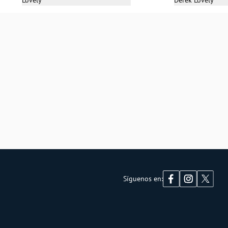
Lovely
Derek Lovely
M
Síguenos en: