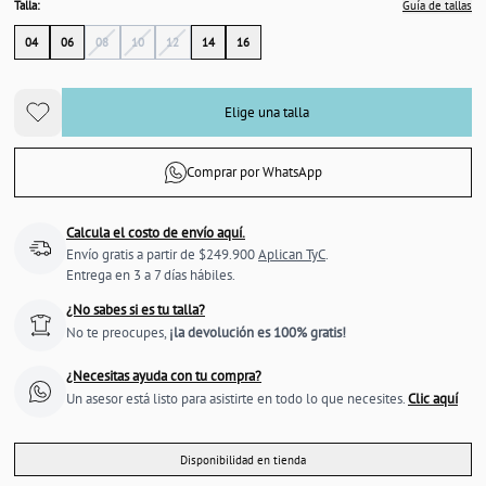
Talla:
Guía de tallas
04
06
08
10
12
14
16
Elige una talla
Comprar por WhatsApp
Calcula el costo de envío aquí.
Envío gratis a partir de $249.900
Aplican TyC
.
Entrega en 3 a 7 días hábiles.
¿No sabes si es tu talla?
No te preocupes,
¡la devolución es 100% gratis!
¿Necesitas ayuda con tu compra?
Un asesor está listo para asistirte en todo lo que necesites.
Clic aquí
Disponibilidad en tienda