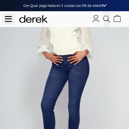
Con Quac paga hasta en
5 cuotas
con
0% de interés