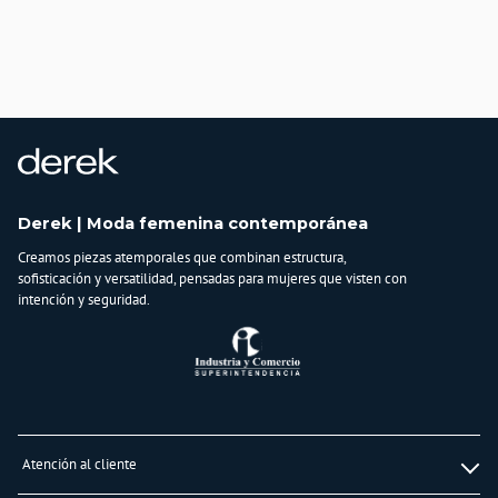
País de origen:
CHINA
Importador:
BAGUER S.A.S.
Cuidado y Lavado
Lavar a mano cuidadosamente, no usar blanqueadores, lavar y secar con
colores similares y planchar a temperatura tibia, no planchar estampado
Composición:
Derek | Moda femenina contemporánea
95% ALGODON
Creamos piezas atemporales que combinan estructura,
5% ELASTANO
sofisticación y versatilidad, pensadas para mujeres que visten con
intención y seguridad.
Atención al cliente