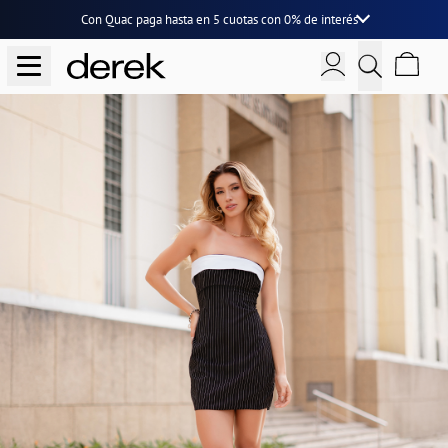
Con Quac paga hasta en
5 cuotas
con
0% de interés