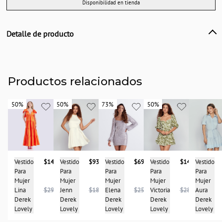
Disponibilidad en tienda
Detalle de producto
Descripción
Vestido para mujer strapless en tela raya tiza con vista decorativa en escote,
forrado y con cremallera en espalda.
Productos relacionados
País de origen:
COLOMBIA
50%
50%
50%
50%
73%
73%
50%
50%
Importador:
BAGUER SAS
Cuidado y Lavado
Lavar en maquina, no usar blanqueadores,lavar y secar con colores similares y
planchar a temperatura tibia
Vestido
Vestido
$93.950
Vestido
$143.950
Vestido
$148.950
Vestido
$69.950
Composición:
Para
Para
Para
Para
Para
TELA 1:
Mujer
Mujer
Mujer
Mujer
Mujer
79% POLIÉSTER
Aura
Jenn
$187.900
Victoria
$287.900
Lina
$297.950
Elena
$259.950
17% RAYON
Derek
Derek
Derek
Derek
Derek
4% SPANDEX TELA 2 :
Lovely
Lovely
Lovely
Lovely
Lovely
97% POLIÉSTER