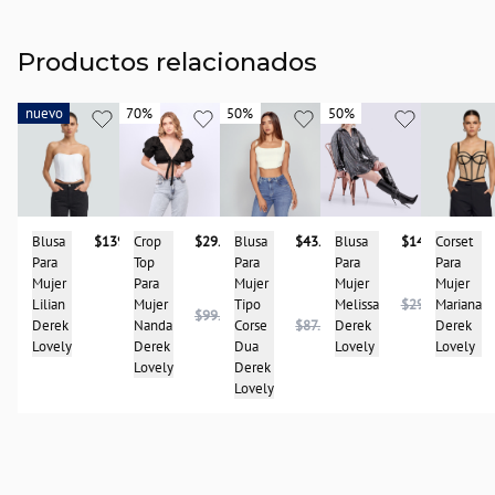
Productos relacionados
nuevo
nuevo
70%
70%
50%
50%
50%
50%
Blusa
$139.900
Corset
Blusa
$43.950
Crop
$29.950
Blusa
$148.975
Para
Para
Para
Top
Para
Mujer
Mujer
Mujer
Para
Mujer
Lilian
Mariana
Tipo
Mujer
Melissa
$297.950
$99.950
Derek
Derek
Corse
$87.900
Nanda
Derek
Lovely
Lovely
Dua
Derek
Lovely
Derek
Lovely
Lovely