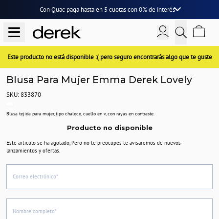
Con Quac paga hasta en
5 cuotas
con
0% de interés
Este producto no está disponible :( pero seguro encontrarás algo que te guste
Blusa Para Mujer Emma Derek Lovely
SKU: 833870
Blusa tejida para mujer, tipo chaleco, cuello en v, con rayas en contraste.
Producto no disponible
Este articulo se ha agotado, Pero no te preocupes te avisaremos de nuevos
lanzamientos y ofertas.
Correo electrónico*
Nombre completo*