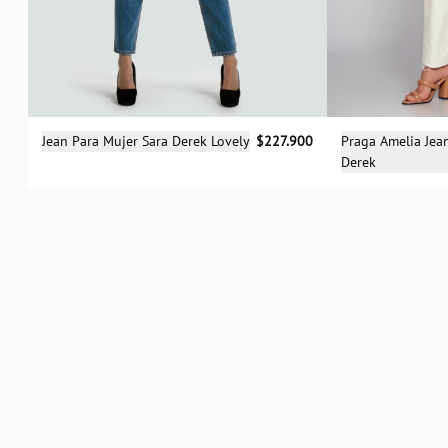
Sele
Selecciona una talla
Praga Amelia Jea
Jean Para Mujer Sara Derek Lovely
$227.900
Derek
0
04
06
08
10
12