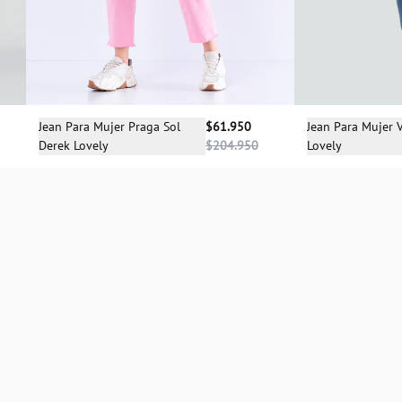
Sele
Selecciona una talla
Jean Para Mujer V
Jean Para Mujer Praga Sol
$61.950
Lovely
Derek Lovely
$204.950
04
06
04
06