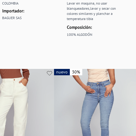
COLOMBIA
Lavar en maquina, no usar
blanqueadores,lavar y secar con
Importador:
colores similares y planchar a
BAGUER SAS
temperatura tibia
Composición:
100% ALGODÓN
nuevo
nuevo
30%
30%