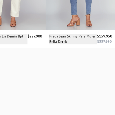
cciona una talla
Selecciona una talla
n En Demin Bpt
$227.900
Praga Jean Skinny Para Mujer
$159.950
Bella Derek
$227.950
4
06
08
04
06