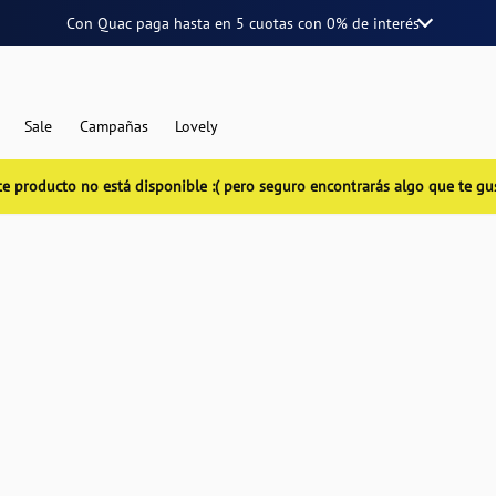
Con Quac paga hasta en
5 cuotas
con
0% de interés
Sale
Campañas
Lovely
te producto no está disponible :( pero seguro encontrarás algo que te gu