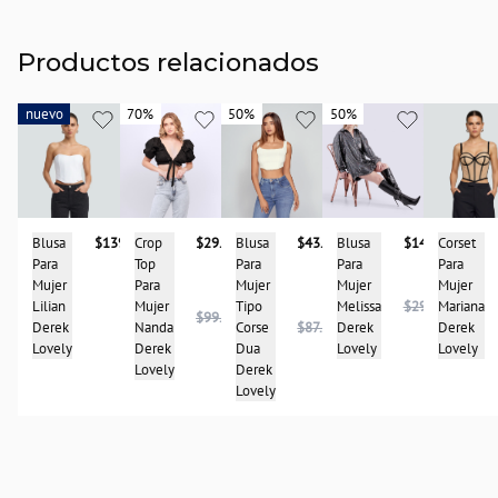
Productos relacionados
nuevo
nuevo
70%
70%
50%
50%
50%
50%
Blusa
$139.900
Corset
Blusa
$43.950
Crop
$29.950
Blusa
$148.975
Para
Para
Para
Top
Para
Mujer
Mujer
Mujer
Para
Mujer
Lilian
Mariana
Tipo
Mujer
Melissa
$297.950
$99.950
Derek
Derek
Corse
$87.900
Nanda
Derek
Lovely
Lovely
Dua
Derek
Lovely
Derek
Lovely
Lovely