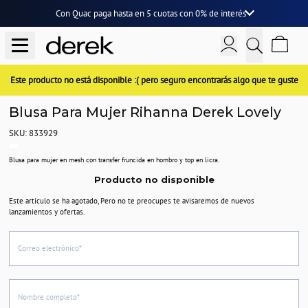
Con Quac paga hasta en
5 cuotas
con
0% de interés
Este producto no está disponible :( pero seguro encontrarás algo que te guste
Blusa Para Mujer Rihanna Derek Lovely
SKU: 833929
Blusa para mujer en mesh con transfer fruncida en hombro y top en licra.
Producto no disponible
Este articulo se ha agotado, Pero no te preocupes te avisaremos de nuevos
lanzamientos y ofertas.
Correo electrónico*
Nombre completo*