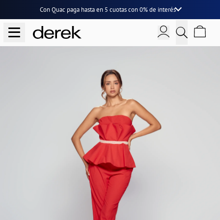
Con Quac paga hasta en
5 cuotas
con
0% de interés