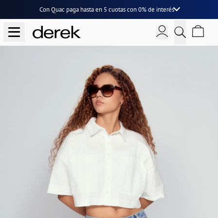
Con Quac paga hasta en
5 cuotas
con
0% de interés