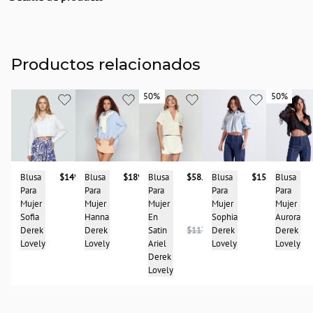
Descripción
Camisera para mujer, manga corta oversize con bolsillos funcionales en
delantero.
Productos relacionados
País de origen:
COLOMBIA
50%
50%
50%
50%
Importador:
BAGUER SAS
Cuidado y Lavado
Lavar en maquina, no usar blanqueadores,lavar y secar con colores similares y
planchar a temperatura tibia
Blusa
$149.900
Blusa
$58.950
Blusa
$189.950
Blusa
$157.900
Blusa
Composición:
Para
Para
Para
Para
Para
97% ALGODÓN
Mujer
Mujer
Mujer
Mujer
Mujer
3% SPANDEX
Sofia
En
Hanna
Sophia
Aurora
Derek
Satin
$117.900
Derek
Derek
Derek
Lovely
Ariel
Lovely
Lovely
Lovely
Derek
Lovely