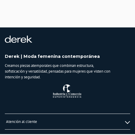
País de origen:
COLOMBIA
Importador:
BAGUER SAS
Cuidado y Lavado
Lavar a mano cuidadosamente con agua fría, no secar en máquina, no dejar en
remojo y no retorcer
Composición:
Derek | Moda femenina contemporánea
70% ALGODÓN
Creamos piezas atemporales que combinan estructura,
30% LINO
sofisticación y versatilidad, pensadas para mujeres que visten con
intención y seguridad.
Atención al cliente