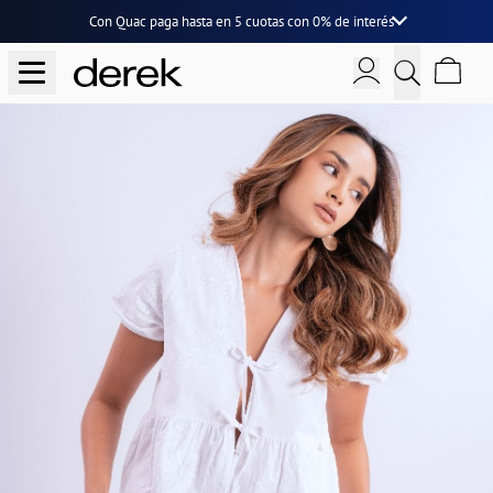
Con Quac paga hasta en
5 cuotas
con
0% de interés