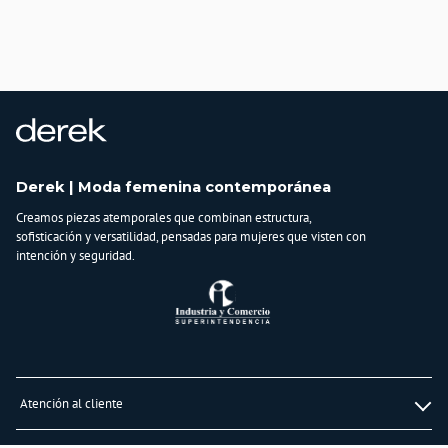
País de origen:
COLOMBIA
Importador:
BAGUER SAS
Cuidado y Lavado
Lavar en maquina, no usar blanqueadores,lavar y secar con colores similares y
planchar a temperatura tibia
Composición:
Derek | Moda femenina contemporánea
95 % POLIESTER -
Creamos piezas atemporales que combinan estructura,
5% SPANDEX
sofisticación y versatilidad, pensadas para mujeres que visten con
intención y seguridad.
Atención al cliente