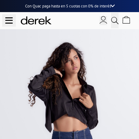
Con Quac paga hasta en
5 cuotas
con
0% de interés