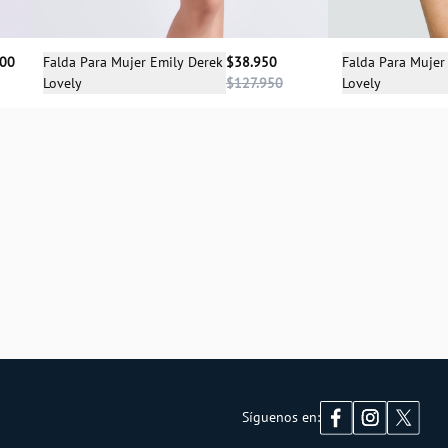
Sele
Selecciona una talla
Falda Para Mujer
900
Falda Para Mujer Emily Derek
$38.950
Lovely
Lovely
$127.950
04
Síguenos en: