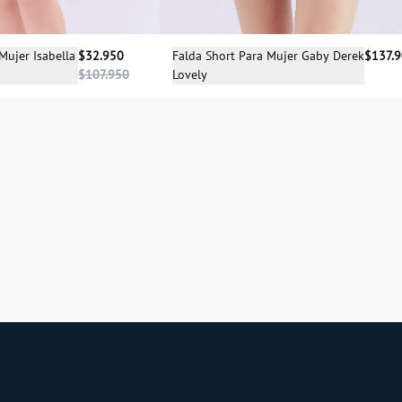
cciona una talla
Selecciona una talla
Mujer Isabella
$32.950
Falda Short Para Mujer Gaby Derek
$137.
$107.950
Lovely
04
06
04
06
10
12
14