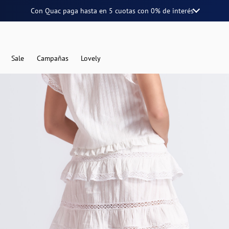
Con Quac paga hasta en
5 cuotas
con
0% de interés
Sale
Campañas
Lovely