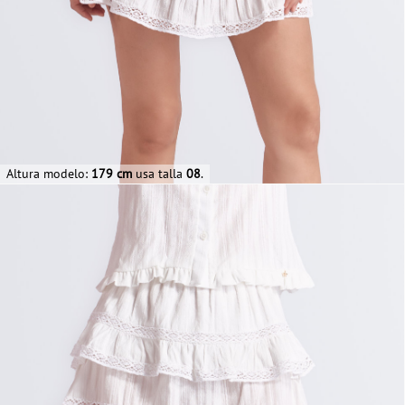
Altura modelo:
179 cm
usa talla
08
.