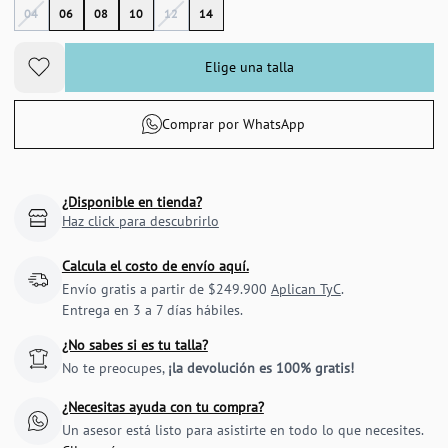
04
06
08
10
12
14
Elige una talla
Comprar por WhatsApp
¿Disponible en tienda?
Haz click para descubrirlo
Calcula el costo de envío aquí.
Envío gratis a partir de $249.900
Aplican TyC
.
Entrega en 3 a 7 días hábiles.
¿No sabes si es tu talla?
No te preocupes,
¡la devolución es 100% gratis!
¿Necesitas ayuda con tu compra?
Un asesor está listo para asistirte en todo lo que necesites.