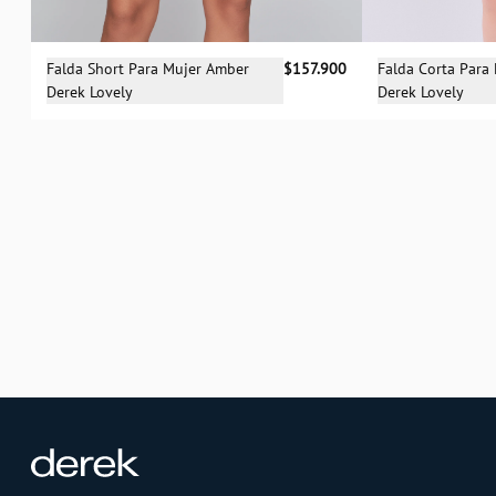
Selecciona una talla
Sele
Falda Short Para Mujer Amber
$157.900
Falda Corta Para 
Derek Lovely
Derek Lovely
04
06
08