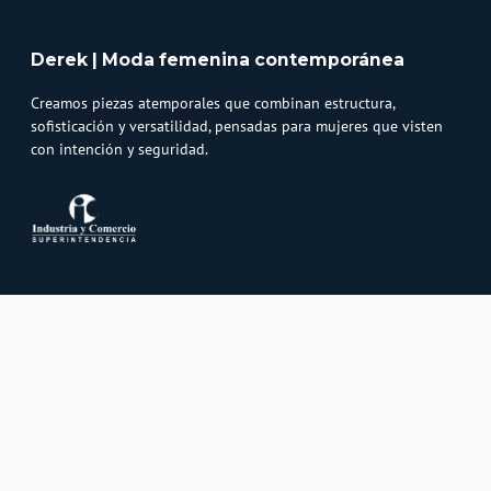
Derek | Moda femenina contemporánea
Creamos piezas atemporales que combinan estructura,
sofisticación y versatilidad, pensadas para mujeres que visten
con intención y seguridad.
Atención al cliente
Whatsapp
Información
3232747474
Solicita tu cupo QUAC
Servicio al cliente
Políticas