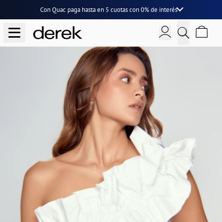
Con Quac paga hasta en
5 cuotas
con
0% de interés