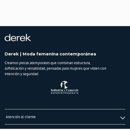
País de origen:
COLOMBIA
Importador:
BAGUER SAS
Cuidado y Lavado
Lavar en maquina, no usar blanqueadores,lavar y secar con colores similares y
planchar a temperatura tibia
Composición:
Derek | Moda femenina contemporánea
97 % ALGODON -
Creamos piezas atemporales que combinan estructura,
3% ELASTOMERO
sofisticación y versatilidad, pensadas para mujeres que visten con
intención y seguridad.
Atención al cliente
Whatsapp