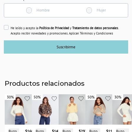
Hombre
Mujer
He leído y acepto la
Política de Privacidad
y
Tratamiento de datos personales
.
Acepto recibir novedades y promociones. Aplican Términos y Condiciones
Suscribirme
Productos relacionados
30%
30%
50%
50%
50%
50%
30%
30%
Buzo
$297.900
Buzo
Buzo
$160.950
Buzo
$116.950
Buzo
$142.950