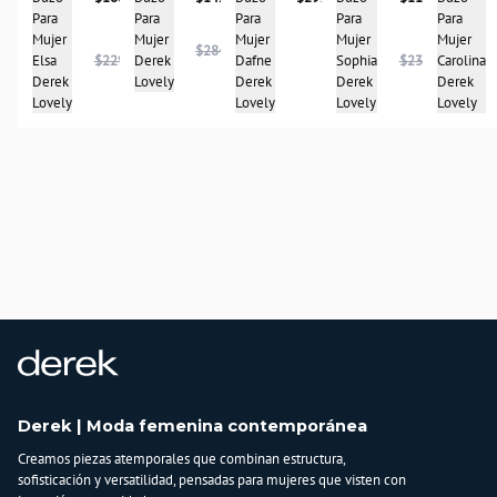
Para
Para
Para
Para
Para
Mujer
Mujer
Mujer
Mujer
Mujer
$284.950
Dafne
Carolina
Elsa
$229.900
Sophia
$233.950
Derek
Derek
Derek
Derek
Derek
Lovely
Lovely
Lovely
Lovely
Lovely
Derek | Moda femenina contemporánea
Creamos piezas atemporales que combinan estructura,
sofisticación y versatilidad, pensadas para mujeres que visten con