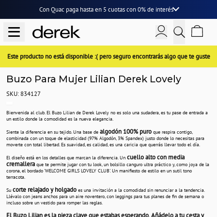
Con Quac paga hasta en
5 cuotas
con
0% de interés
Este producto no está disponible :( pero seguro encontrarás algo que te guste
Buzo Para Mujer Lilian Derek Lovely
SKU: 834127
Bienvenida al club. El Buzo Lilian de Derek Lovely no es solo una sudadera, es tu pase de entrada a
un estilo donde la comodidad es la nueva elegancia.
algodón 100% puro
Siente la diferencia en su tejido. Una base de
que respira contigo,
combinada con un toque de elasticidad (97% Algodón, 3% Spandex) justo donde lo necesitas para
moverte con total libertad. Es suavidad, es calidad, es una caricia que querrás llevar todo el día.
cuello alto con media
El diseño está en los detalles que marcan la diferencia. Un
cremallera
que te permite jugar con tu look, un bolsillo canguro ultra práctico y, como joya de la
corona, el bordado 'WELCOME GIRLS LOVELY CLUB'. Un manifiesto de estilo en un sutil tono
terracota.
corte relajado y holgado
Su
es una invitación a la comodidad sin renunciar a la tendencia.
Llévalo con jeans anchos para un aire noventero, con leggings para tus planes de fin de semana o
incluso sobre un vestido para romper las reglas.
El Buzo Lilian es la pieza clave que estabas esperando. Añádelo a tu cesta y