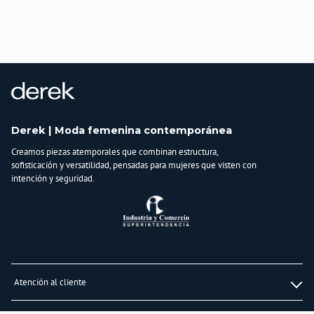
País de origen:
CHINA
Importador:
BAGUER S.A.S.
Cuidado y Lavado
Lavar a mano, No usar blanqueadores, Lavar por separado, No planchar
apliques, bordados
Derek | Moda femenina contemporánea
Composición:
Creamos piezas atemporales que combinan estructura,
100% POLIESTER. FORRO:
sofisticación y versatilidad, pensadas para mujeres que visten con
100% POLIESTER
intención y seguridad.
Atención al cliente
Whatsapp