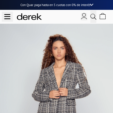
Con Quac paga hasta en
5 cuotas
con
0% de interés