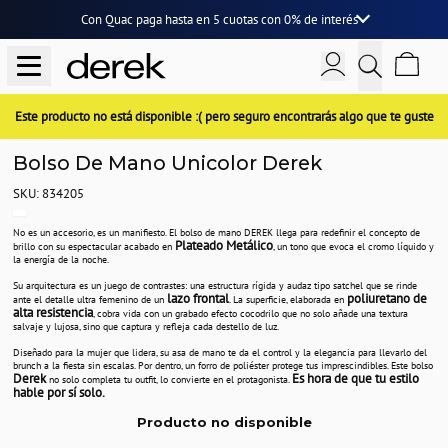
Con Quac paga hasta en
5 cuotas
con
0% de interés
Este producto no está disponible :( pero seguro encontrarás algo que te guste
Bolso De Mano Unicolor Derek
SKU: 834205
No es un accesorio, es un manifiesto. El bolso de mano DEREK llega para redefinir el concepto de
Plateado Metálico
brillo con su espectacular acabado en
, un tono que evoca el cromo líquido y
la energía de la noche.
Su arquitectura es un juego de contrastes: una estructura rígida y audaz tipo satchel que se rinde
lazo frontal
poliuretano de
ante el detalle ultra femenino de un
. La superficie, elaborada en
alta resistencia
, cobra vida con un grabado efecto cocodrilo que no solo añade una textura
salvaje y lujosa, sino que captura y refleja cada destello de luz.
Diseñado para la mujer que lidera, su asa de mano te da el control y la elegancia para llevarlo del
brunch a la fiesta sin escalas. Por dentro, un forro de poliéster protege tus imprescindibles. Este bolso
Derek
Es hora de que tu estilo
no solo completa tu outfit, lo convierte en el protagonista.
hable por sí solo.
Producto no disponible