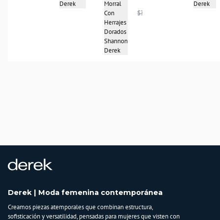
Derek
Morral
Derek
Con
$367.950
Herrajes
Dorados
Shannon
Derek
Derek | Moda femenina contemporánea
Creamos piezas atemporales que combinan estructura,
sofisticación y versatilidad, pensadas para mujeres que visten con