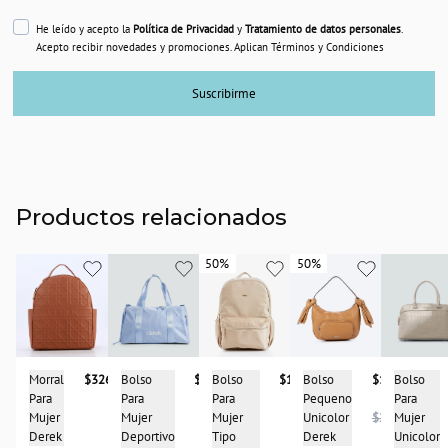
He leído y acepto la
Política de Privacidad
y
Tratamiento de datos personales
.
Acepto recibir novedades y promociones. Aplican Términos y Condiciones
Suscribirme
Productos relacionados
50%
50%
50%
50%
Bolso
Morral
$326.950
Bolso
$183.950
Bolso
$141.950
Bolso
$187.950
Para
Para
Para
Pequeno
Para
Mujer
Mujer
Mujer
Unicolor
$283.950
Mujer
Unicolor
Derek
Tipo
Derek
Deportivo