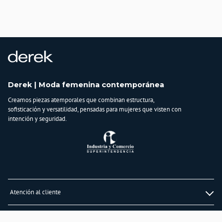
usarás una y otra vez.
SKU: 834264.
País de origen:
CHINA
Importador:
BAGUER S.A.S.
Cuidado y Lavado
Derek | Moda femenina contemporánea
Lavar a mano, No usar secadora,No usar blanqueadores, Lavar separadamente,
Creamos piezas atemporales que combinan estructura,
Planchar a temperatura baja
sofisticación y versatilidad, pensadas para mujeres que visten con
Composición:
intención y seguridad.
50% VISCOSA
28% POLIESTER
22% NYLON
Atención al cliente
Whatsapp
Información