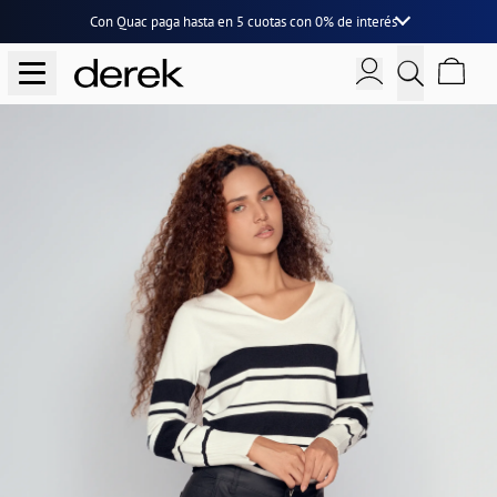
Con Quac paga hasta en
5 cuotas
con
0% de interés