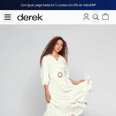
Con Quac paga hasta en
5 cuotas
con
0% de interés